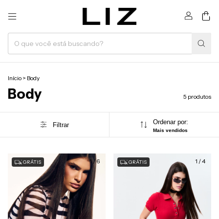
0
Início
>
Body
Body
5 produtos
Ordenar por:
Filtrar
Mais vendidos
1
/
6
1
/
4
GRÁTIS
GRÁTIS