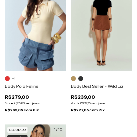
+1
Body Polo Feline
Body Best Seller - Wild Liz
R$279,00
R$239,00
5
x
de
R$55,80
sem juros
4
x
de
R$59,75
sem juros
R$265,05
com
Pix
R$227,05
com
Pix
1
/
10
ESGOTADO