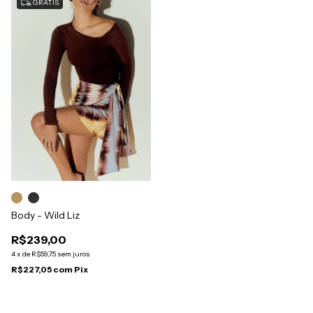
GRÁTIS
Body - Wild Liz
R$239,00
4
x
de
R$59,75
sem juros
R$227,05
com
Pix