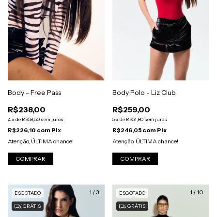
Body - Free Pass
Body Polo - Liz Club
R$238,00
R$259,00
4
x
de
R$59,50
sem juros
5
x
de
R$51,80
sem juros
R$226,10
com
Pix
R$246,05
com
Pix
Atenção, ÚLTIMA chance!
Atenção, ÚLTIMA chance!
COMPRAR
COMPRAR
1
/
3
1
/
10
ESGOTADO
ESGOTADO
GRÁTIS
GRÁTIS