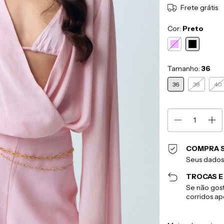
Frete grátis
Cor:
Preto
Tamanho:
36
36
38
40
COMPRA 
Seus dados
TROCAS E
Se não gost
corridos a
Entregas para o CEP