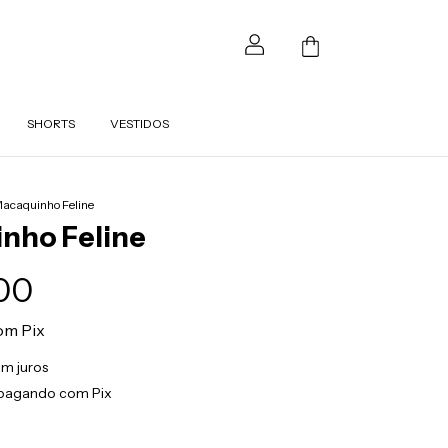
0
SHORTS
VESTIDOS
acaquinho Feline
nho Feline
00
om
Pix
m juros
pagando com Pix