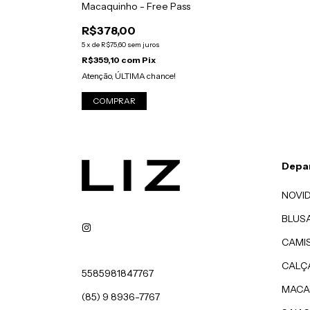
Macaquinho - Free Pass
R$378,00
5
x
de
R$75,60
sem juros
R$359,10
com
Pix
Atenção, ÚLTIMA chance!
COMPRAR
Depa
NOVI
BLUS
CAMI
CALÇ
5585981847767
MACA
(85) 9 8936-7767