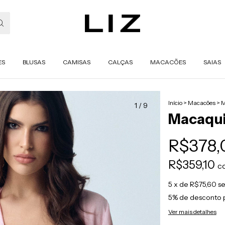
ES
BLUSAS
CAMISAS
CALÇAS
MACACÕES
SAIAS
Início
>
Macacões
>
M
1
/
9
Macaqui
R$378,
R$359,10
c
5
x de
R$75,60
se
5% de desconto
Ver mais detalhes