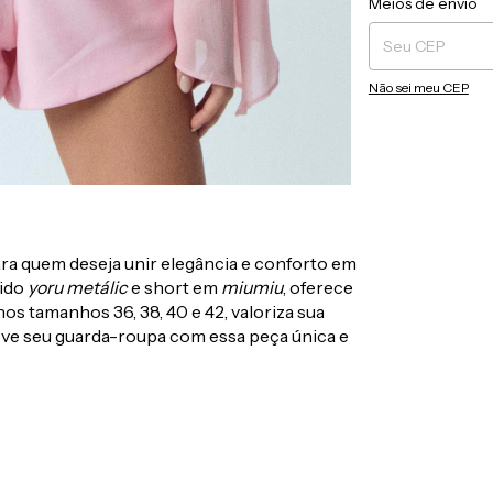
Meios de envio
Não sei meu CEP
ara quem deseja unir elegância e conforto em
cido
yoru metálic
e short em
miumiu
, oferece
os tamanhos 36, 38, 40 e 42, valoriza sua
ve seu guarda-roupa com essa peça única e