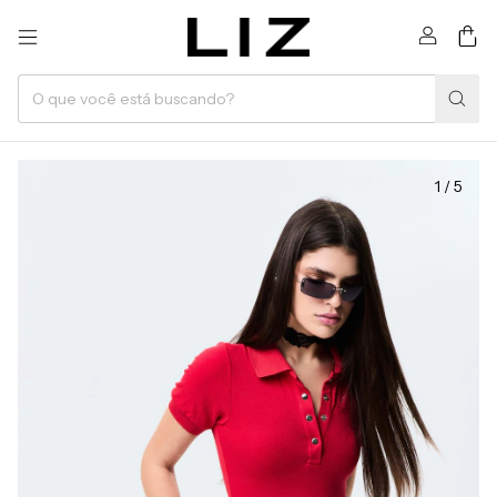
0
1
/
5