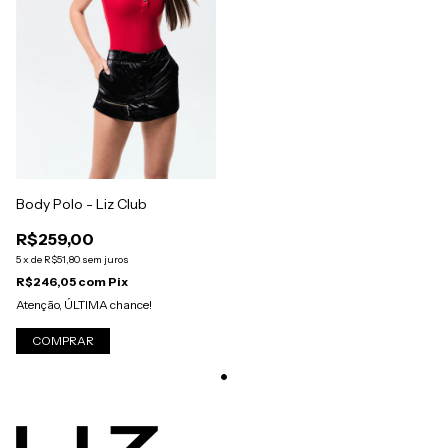
Body Polo - Liz Club
R$259,00
5
x
de
R$51,80
sem juros
R$246,05
com
Pix
Atenção, ÚLTIMA chance!
COMPRAR