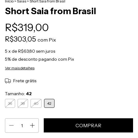
Início
>
Saias
>
Short Saia from Brasil
Short Saia from Brasil
R$319,00
R$303,05
com
Pix
5
x de
R$63,80
sem juros
5% de desconto
pagando com Pix
Ver mais detalhes
Frete grátis
Tamanho:
42
36
38
40
42